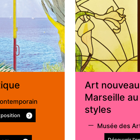
tique
Art nouveau 
Marseille au
Contemporain
styles
xposition
—
Musée des Art
Découvrir l'e