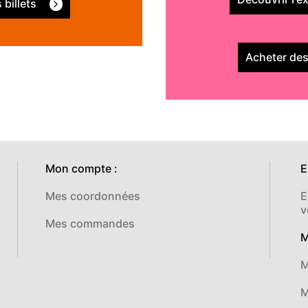
 billets
Acheter des
Mon compte :
E
Mes coordonnées
E
v
Mes commandes
M
M
M